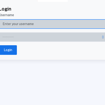
Login
Username
Login